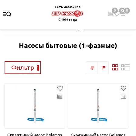
Сеть магазинов
0
0
0
С 1996 года
Главная
Каталог
Насосное оборудование
Скважинные це
Насосы бытовые (1-фазные)
Фильтр
1
Скважинный насос Belamos
Скважинный насос Belamos