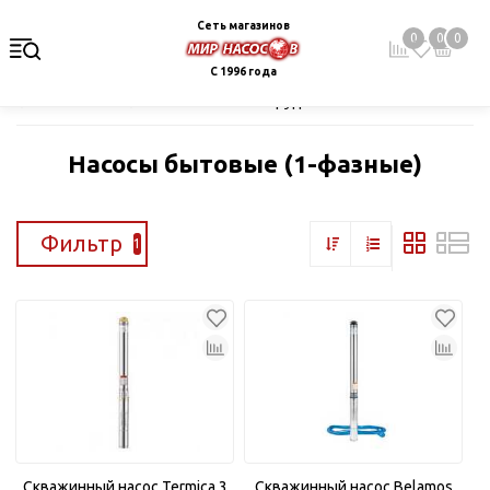
Сеть магазинов
0
0
0
С 1996 года
Главная
Каталог
Насосное оборудование
Скважинные це
Насосы бытовые (1-фазные)
Фильтр
1
Скважинный насос Termica 3
Скважинный насос Belamos