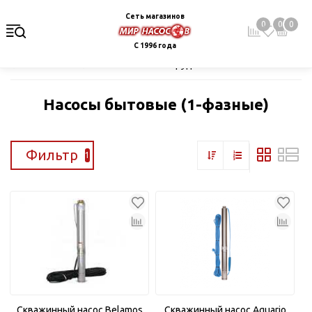
Сеть магазинов
0
0
0
С 1996 года
Главная
Каталог
Насосное оборудование
Скважинные це
Насосы бытовые (1-фазные)
Фильтр
1
Скважинный насос Belamos
Скважинный насос Aquario