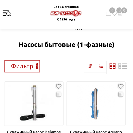
Сеть магазинов
0
0
0
С 1996 года
Главная
Каталог
Насосное оборудование
Скважинные це
Насосы бытовые (1-фазные)
Фильтр
1
Скважинный насос Belamos
Скважинный насос Aquario