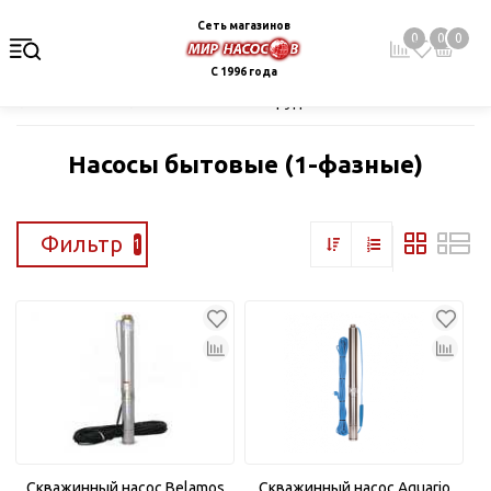
Сеть магазинов
0
0
0
С 1996 года
Главная
Каталог
Насосное оборудование
Скважинные це
Насосы бытовые (1-фазные)
Фильтр
1
Скважинный насос Belamos
Скважинный насос Aquario