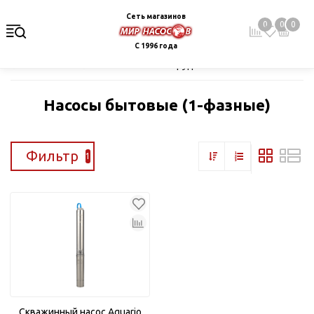
Сеть магазинов
0
0
0
С 1996 года
Главная
Каталог
Насосное оборудование
Скважинные це
Насосы бытовые (1-фазные)
Фильтр
1
Скважинный насос Aquario