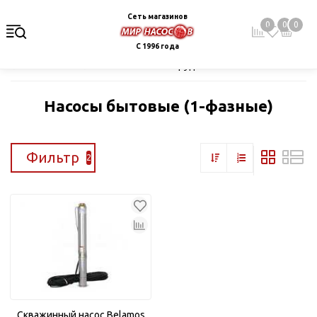
Сеть магазинов
0
0
0
С 1996 года
Главная
Каталог
Насосное оборудование
Скважинные це
Насосы бытовые (1-фазные)
Фильтр
2
Скважинный насос Belamos