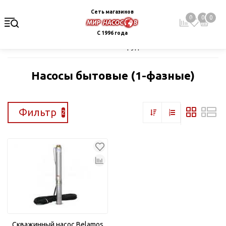
Сеть магазинов
0
0
0
С 1996 года
Главная
Каталог
Насосное оборудование
Скважинные це
Насосы бытовые (1-фазные)
Фильтр
2
Скважинный насос Belamos