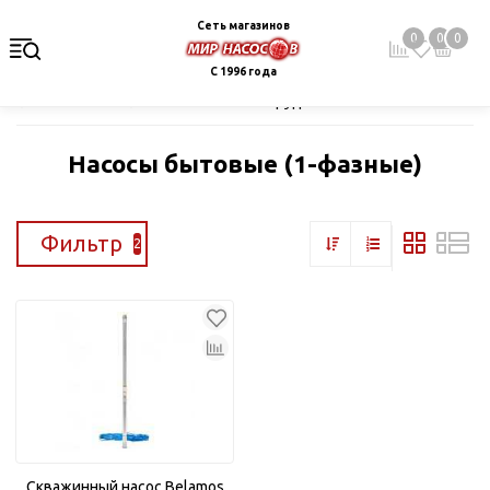
Сеть магазинов
0
0
0
С 1996 года
Главная
Каталог
Насосное оборудование
Скважинные це
Насосы бытовые (1-фазные)
Фильтр
2
Скважинный насос Belamos