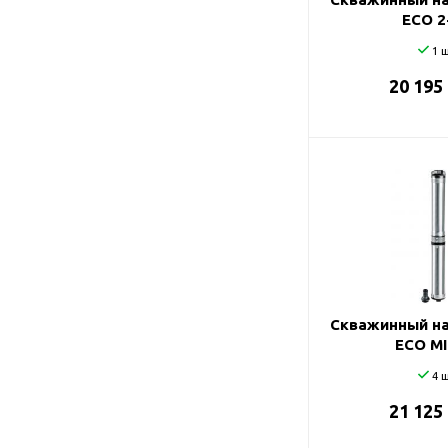
ECO 2
1 ш
20 195
Скважинный на
ECO MI
4 ш
21 125