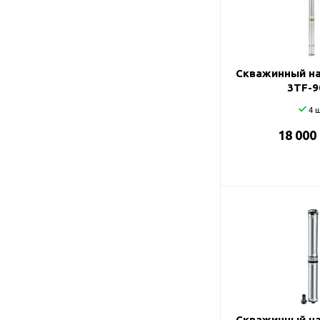
Подшипник
Насосы для перекачки
DAB
масел
Jemix
Джилекс
Скважинный на
3TF-9
4 ш
18 000
Скважинный на