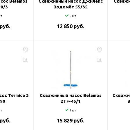
сос Belamos
Скважинный насос Джилекс
Скважи
90/3
Водомёт 55/35
т
6 шт
 руб.
12 850 руб.
ос Termica 3
Скважинный насос Belamos
Скважи
/90
2TF-45/1
т
1 шт
 руб.
15 829 руб.