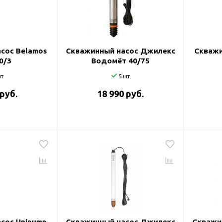
и
сос Belamos
Скважинный насос Джилекс
Скважи
0/3
Водомёт 40/75
т
5 шт
 руб.
18 990 руб.
сос Unipump
Скважинный насос Джилекс
Скважи