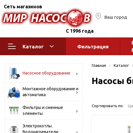
Сеть магазинов
Ваш город
С 1996 года
Каталог
Фильтрация
Насосное оборудование
Монтажное
Главная
Каталог
автоматик
Поверхностные насосы
Насосное оборудование
Насосы б
Полив
Бытовые
Шкафы упр
Горизонтальные
Монтажное оборудование и
автоматика
многоступенчатые
Автоматика
Вертикальные
водоснабж
Сортировать по:
Це
Фильтры и сменные
многоступенчатые
элементы
Краны и ги
Консольно-
Оголовки и
моноблочные
Электрокотлы.
Водонагреватели.