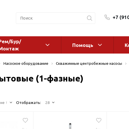
+7 (91
Рем/Бур/
Помощь
К
Монтаж
 оборудование и
Фильтры и сменные эл
Насосное оборудование
Скважинные центробежные насосы
а
Системы очистки воды
ытовые (1-фазные)
Комплектующие
авления
Реагенты
 для систем
Фильтрующие среды
ения
не ↑
Отображать:
28
Системы фильтрации
BWT
дранты
Магистральные фильтр
 адаптеры
Гейзер