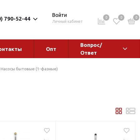
Войти
0
0
0
0) 790-52-44
Личный кабинет
Вопрос/
онтакты
Опт
Ответ
ементы
Электрокотлы. Водонагреватели.
Насосы бытовые (1-фазные)
Стабилизаторы
Водонагреватели
Электрокотлы
ы