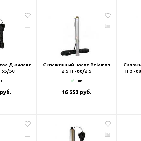
сос Джилекс
Скважинный насос Belamos
Скважи
 55/50
2.5TF-66/2.5
TF3 -60
т
1 шт
 руб.
16 653 руб.
оры