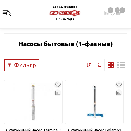
Сеть магазинов
0
0
0
С 1996 года
Главная
Каталог
Насосное оборудование
Скважинные це
Насосы бытовые (1-фазные)
Фильтр
Скважинный насос Termica 3
Скважинный насос Belamos