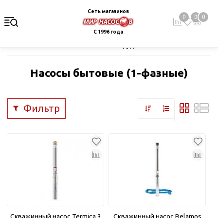
Сеть магазинов
0
0
0
С 1996 года
Главная
Каталог
Насосное оборудование
Скважинные це
Насосы бытовые (1-фазные)
Фильтр
Скважинный насос Termica 3
Скважинный насос Belamos