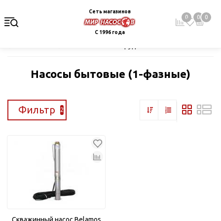
Сеть магазинов
0
0
0
С 1996 года
Главная
Каталог
Насосное оборудование
Скважинные це
Насосы бытовые (1-фазные)
Фильтр
2
Скважинный насос Belamos