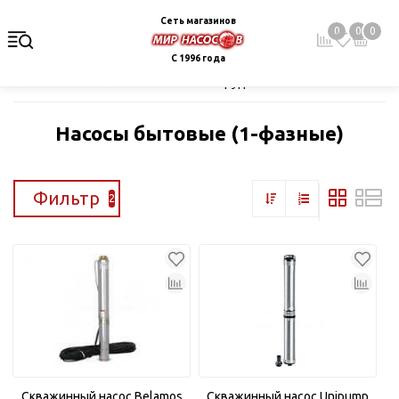
Сеть магазинов
0
0
0
С 1996 года
Главная
Каталог
Насосное оборудование
Скважинные це
Насосы бытовые (1-фазные)
Фильтр
2
Скважинный насос Belamos
Скважинный насос Unipump