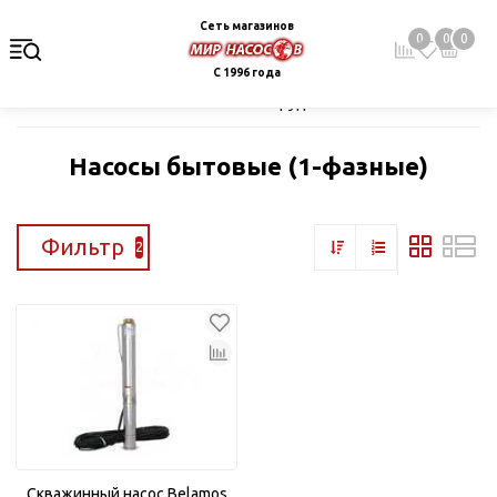
Сеть магазинов
0
0
0
С 1996 года
Главная
Каталог
Насосное оборудование
Скважинные це
Насосы бытовые (1-фазные)
Фильтр
2
Скважинный насос Belamos