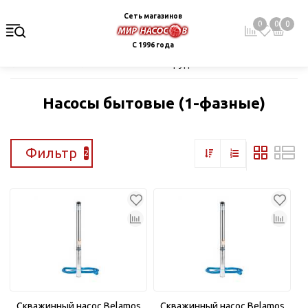
Сеть магазинов
0
0
0
С 1996 года
Главная
Каталог
Насосное оборудование
Скважинные це
Насосы бытовые (1-фазные)
Фильтр
2
Скважинный насос Belamos
Скважинный насос Belamos