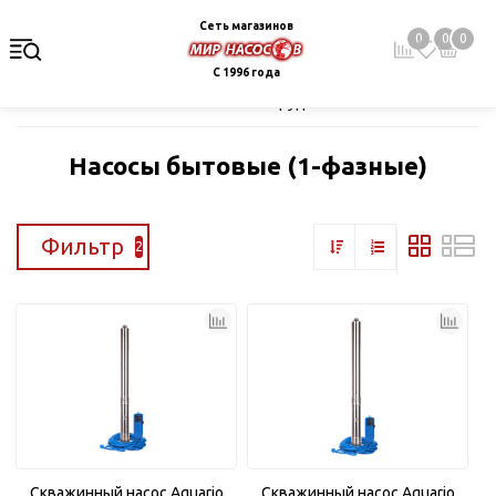
Сеть магазинов
0
0
0
С 1996 года
Главная
Каталог
Насосное оборудование
Скважинные це
Насосы бытовые (1-фазные)
Фильтр
2
Скважинный насос Aquario
Скважинный насос Aquario