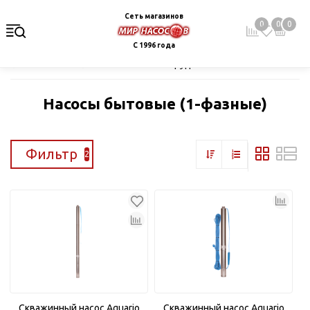
Сеть магазинов
0
0
0
С 1996 года
Главная
Каталог
Насосное оборудование
Скважинные це
Насосы бытовые (1-фазные)
Фильтр
2
Скважинный насос Aquario
Скважинный насос Aquario