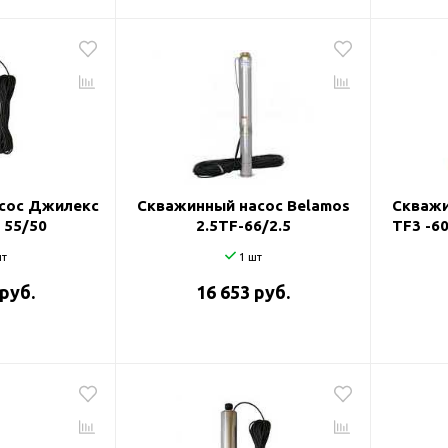
сос Джилекс
Скважинный насос Belamos
Скважи
 55/50
2.5TF-66/2.5
TF3 -60
т
1 шт
 руб.
16 653 руб.
оры