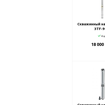
Подшипник
Насосы для перекачки
DAB
масел
Jemix
Джилекс
Скважинный на
3TF-9
4 ш
18 000
Скважинный на