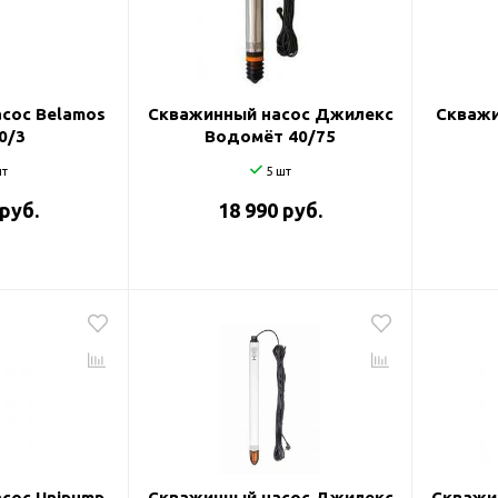
и
сос Belamos
Скважинный насос Джилекс
Скважи
0/3
Водомёт 40/75
т
5 шт
 руб.
18 990 руб.
сос Unipump
Скважинный насос Джилекс
Скважи