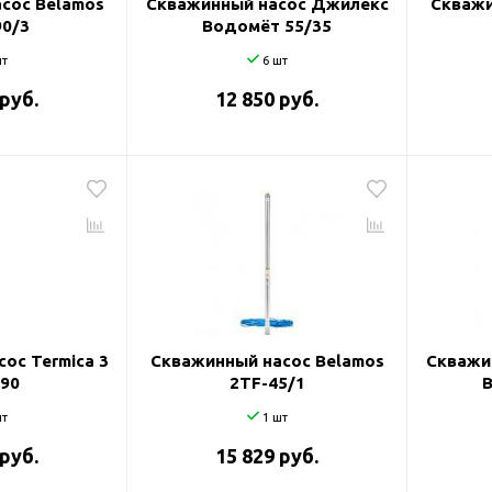
сос Belamos
Скважинный насос Джилекс
Скважи
90/3
Водомёт 55/35
т
6 шт
 руб.
12 850 руб.
ос Termica 3
Скважинный насос Belamos
Скважи
/90
2TF-45/1
т
1 шт
 руб.
15 829 руб.