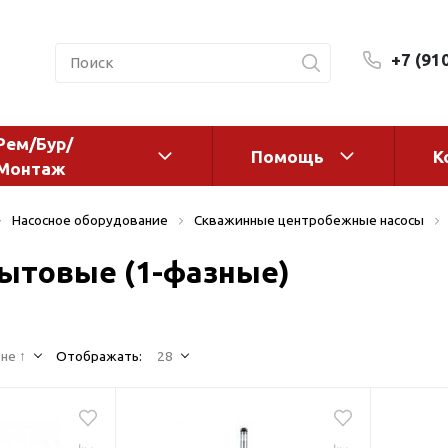
+7 (91
Рем/Бур/
Помощь
К
Монтаж
 оборудование и
Фильтры и сменные эл
Насосное оборудование
Скважинные центробежные насосы
а
Системы очистки воды
ытовые (1-фазные)
Комплектующие
авления
Реагенты
 для систем
Фильтрующие среды
ения
не ↑
Отображать:
28
Системы фильтрации
BWT
дранты
Магистральные фильтр
 адаптеры
Гейзер