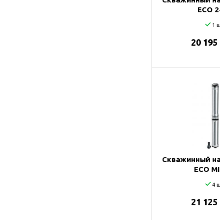
ECO 2
1 ш
20 195
Скважинный на
ECO MI
4 ш
21 125