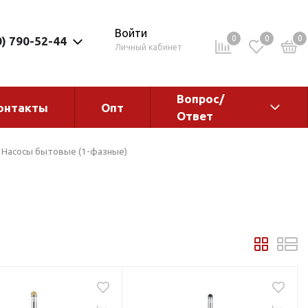
Войти
0
0
0
0) 790-52-44
Личный кабинет
Вопрос/
онтакты
Опт
Ответ
ементы
Электрокотлы. Водонагреватели.
Насосы бытовые (1-фазные)
Стабилизаторы
Водонагреватели
Электрокотлы
ы