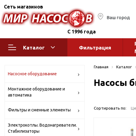
Сеть магазинов
Ваш город
С 1996 года
Каталог
Фильтрация
Насосное оборудование
Монтажное
Главная
Каталог
автоматик
Поверхностные насосы
Насосное оборудование
Насосы б
Полив
Бытовые
Монтажное оборудование и
Шкафы упр
Горизонтальные
автоматика
многоступенчатые
Автоматика
Вертикальные
водоснабж
Сортировать по:
Це
Фильтры и сменные элементы
многоступенчатые
Краны и ги
Консольно-
Электрокотлы. Водонагреватели.
Оголовки и
моноблочные
Стабилизаторы