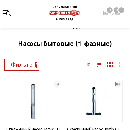
Сеть магазинов
0
0
0
С 1996 года
Главная
Каталог
Насосное оборудование
Скважинные це
Насосы бытовые (1-фазные)
Фильтр
2
Скважинный насос Jemix CH
Скважинный насос Jemix CH