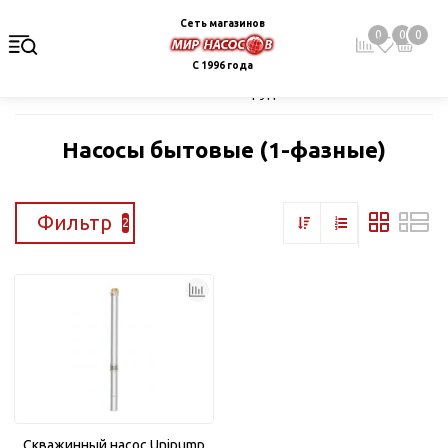
Сеть магазинов
0
0
0
С 1996 года
Главная
Каталог
Насосное оборудование
Скважинные це
Насосы бытовые (1-фазные)
Фильтр
2
Скважинный насос Unipump