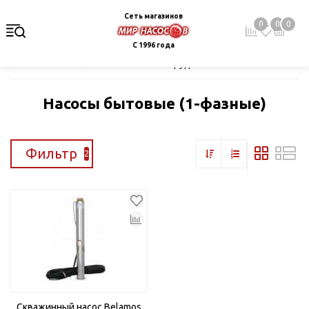
Сеть магазинов
0
0
0
С 1996 года
Главная
Каталог
Насосное оборудование
Скважинные це
Насосы бытовые (1-фазные)
Фильтр
2
Скважинный насос Belamos