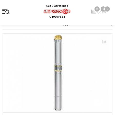
Сеть магазинов
0
0
0
С 1996 года
Главная
Каталог
Насосное оборудование
Скважинные це