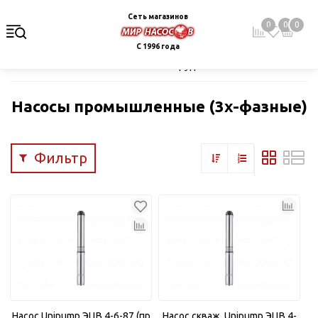
Сеть магазинов
0
0
0
С 1996 года
Главная
Каталог
Насосное оборудование
Скважинные це
Насосы промышленные (3х-фазные)
Фильтр
Насос Unipump ЭЦВ 4-6-87 (пр
Насос скваж. Unipump ЭЦВ 4-