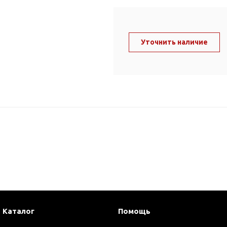
ль и крепеж
Комплектующие
анги
Корпус фильтра
Д и PPR
Уточнить наличие
Сменные элементы
Стационарные фильтры
лекс
Комплекты картриджей
для PPR-труб
Комплетующие
 герметики,
Питьевые системы
очистки
Фильтры-кувшины
Кувшины
Сменные элементы
Каталог
Помощь