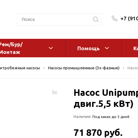
+7 (91
Рем/Бур/
Помощь
К
Монтаж
 оборудование и
Фильтры и сменные эл
нтробежные насосы
Насосы промышленные (3х-фазные)
Насос
а
Системы очистки воды
Комплектующие
Насос Unipump
авления
Реагенты
 для систем
двиг.5,5 кВт)
Фильтрующие среды
ения
Системы фильтрации
Наличие:
Под заказ до 5 дней
BWT
дранты
Магистральные фильтр
 адаптеры
71 870 руб.
Гейзер