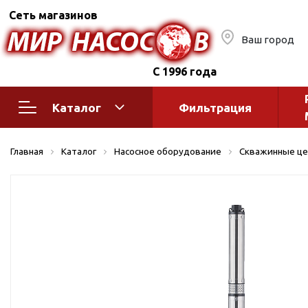
Сеть магазинов
Ваш город
С 1996 года
Каталог
Фильтрация
Насосное оборудование
Монтажное
Главная
Каталог
Насосное оборудование
Скважинные це
автоматик
Поверхностные насосы
Полив
Бытовые
Шкафы упр
Горизонтальные
многоступенчатые
Автоматика
Вертикальные
водоснабж
многоступенчатые
Краны и ги
Консольно-
Оголовки и
моноблочные