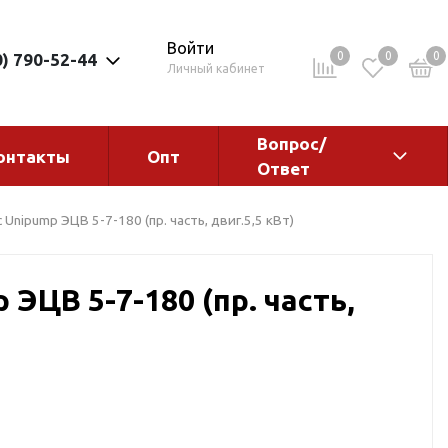
Войти
0
0
0
0) 790-52-44
Личный кабинет
Вопрос/
онтакты
Опт
Ответ
ементы
Электрокотлы. Водонагреватели.
 Unipump ЭЦВ 5-7-180 (пр. часть, двиг.5,5 кВт)
Стабилизаторы
Водонагреватели
 ЭЦВ 5-7-180 (пр. часть,
Электрокотлы
ы