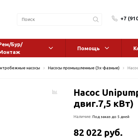
+7 (91
Рем/Бур/
Помощь
К
Монтаж
 оборудование и
Фильтры и сменные эл
нтробежные насосы
Насосы промышленные (3х-фазные)
Насос
а
Системы очистки воды
Комплектующие
Насос Unipump
авления
Реагенты
 для систем
двиг.7,5 кВт)
Фильтрующие среды
ения
Системы фильтрации
Наличие:
Под заказ до 5 дней
BWT
дранты
Магистральные фильтр
 адаптеры
82 022 руб.
Гейзер