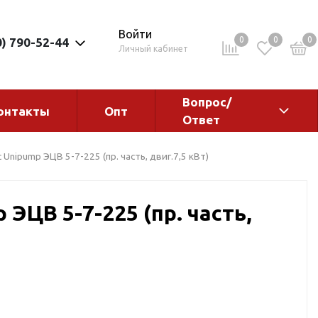
Войти
0
0
0
0) 790-52-44
Личный кабинет
Вопрос/
онтакты
Опт
Ответ
ементы
Электрокотлы. Водонагреватели.
 Unipump ЭЦВ 5-7-225 (пр. часть, двиг.7,5 кВт)
Стабилизаторы
Водонагреватели
 ЭЦВ 5-7-225 (пр. часть,
Электрокотлы
ы