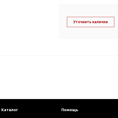
ль и крепеж
Комплектующие
анги
Корпус фильтра
Д и PPR
Уточнить наличие
Сменные элементы
Стационарные фильтры
лекс
Комплекты картриджей
для PPR-труб
Комплетующие
 герметики,
Питьевые системы
очистки
Фильтры-кувшины
Кувшины
Сменные элементы
Каталог
Помощь