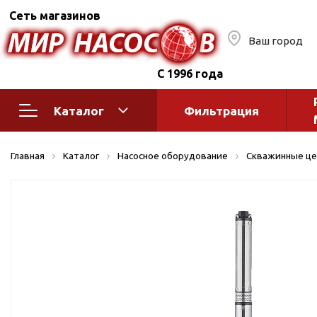
Сеть магазинов
Ваш город
С 1996 года
Каталог
Фильтрация
Насосное оборудование
Монтажное
Главная
Каталог
Насосное оборудование
Скважинные це
автоматик
Поверхностные насосы
Полив
Бытовые
Шкафы упр
Горизонтальные
многоступенчатые
Автоматика
Вертикальные
водоснабж
многоступенчатые
Краны и ги
Консольно-
Оголовки и
моноблочные