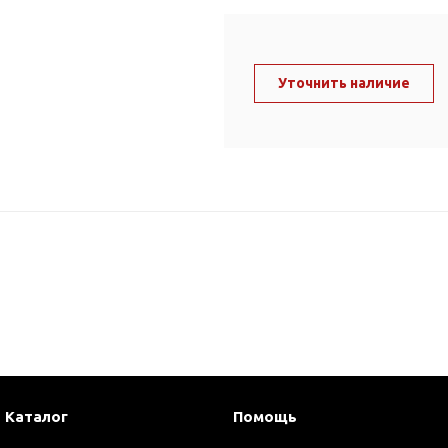
ль и крепеж
Комплектующие
анги
Корпус фильтра
Д и PPR
Уточнить наличие
Сменные элементы
Стационарные фильтры
лекс
Комплекты картриджей
для PPR-труб
Комплетующие
 герметики,
Питьевые системы
очистки
Фильтры-кувшины
Кувшины
Сменные элементы
Каталог
Помощь