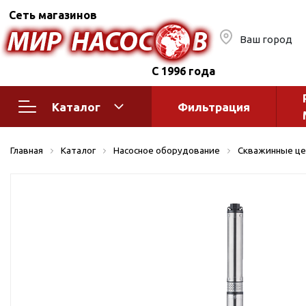
Сеть магазинов
Ваш город
С 1996 года
Каталог
Фильтрация
Насосное оборудование
Монтажное
Главная
Каталог
Насосное оборудование
Скважинные це
автоматик
Поверхностные насосы
Полив
Бытовые
Шкафы упр
Горизонтальные
многоступенчатые
Автоматика
Вертикальные
водоснабж
многоступенчатые
Краны и ги
Консольно-
Оголовки и
моноблочные