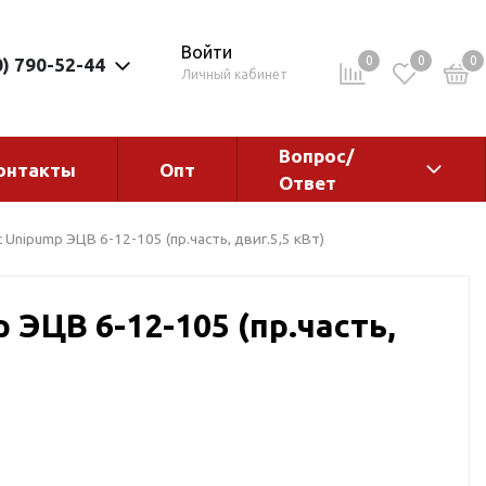
Войти
0
0
0
0) 790-52-44
Личный кабинет
Вопрос/
онтакты
Опт
Ответ
ементы
Электрокотлы. Водонагреватели.
 Unipump ЭЦВ 6-12-105 (пр.часть, двиг.5,5 кВт)
Стабилизаторы
Водонагреватели
 ЭЦВ 6-12-105 (пр.часть,
Электрокотлы
ы