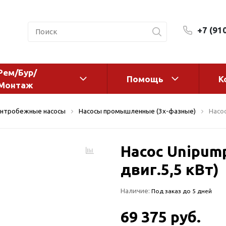
+7 (91
Рем/Бур/
Помощь
К
Монтаж
 оборудование и
Фильтры и сменные эл
нтробежные насосы
Насосы промышленные (3х-фазные)
Насос
а
Системы очистки воды
Комплектующие
Насос Unipump
авления
Реагенты
 для систем
двиг.5,5 кВт)
Фильтрующие среды
ения
Системы фильтрации
Наличие:
Под заказ до 5 дней
BWT
дранты
Магистральные фильтр
 адаптеры
69 375 руб.
Гейзер