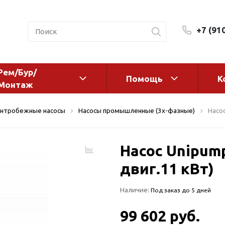
+7 (91
Рем/Бур/
Помощь
К
Монтаж
 оборудование и
Фильтры и сменные эл
нтробежные насосы
Насосы промышленные (3х-фазные)
Насос
а
Системы очистки воды
Комплектующие
Насос Unipump
авления
Реагенты
 для систем
двиг.11 кВт)
Фильтрующие среды
ения
Системы фильтрации
Наличие:
Под заказ до 5 дней
BWT
дранты
Магистральные фильтр
 адаптеры
99 602 руб.
Гейзер