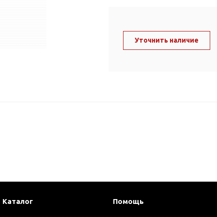
ль и крепеж
Комплектующие
анги
Корпус фильтра
Д и PPR
Уточнить наличие
Сменные элементы
Стационарные фильтры
лекс
Комплекты картриджей
для PPR-труб
Комплетующие
 герметики,
Питьевые системы
очистки
Фильтры-кувшины
Кувшины
Сменные элементы
Каталог
Помощь