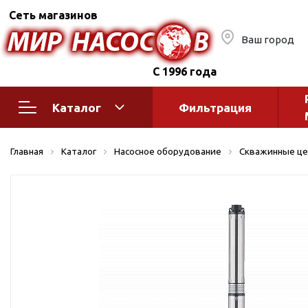
Сеть магазинов
Ваш город
С 1996 года
Каталог
Фильтрация
Насосное оборудование
Монтажное
Главная
Каталог
Насосное оборудование
Скважинные це
автоматик
Поверхностные насосы
Полив
Бытовые
Шкафы упр
Горизонтальные
многоступенчатые
Автоматика
Вертикальные
водоснабж
многоступенчатые
Краны и ги
Консольно-
Оголовки и
моноблочные