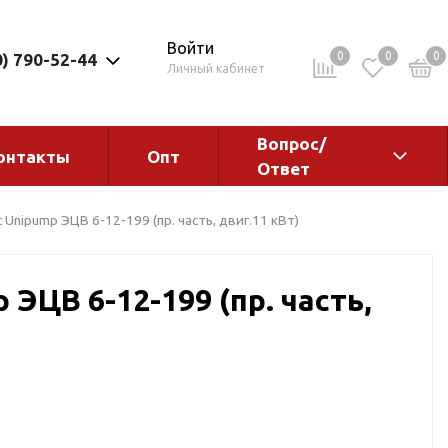
Войти
0
0
0
0) 790-52-44
Личный кабинет
Вопрос/
онтакты
Опт
Ответ
ементы
Электрокотлы. Водонагреватели.
 Unipump ЭЦВ 6-12-199 (пр. часть, двиг.11 кВт)
Стабилизаторы
Водонагреватели
 ЭЦВ 6-12-199 (пр. часть,
Электрокотлы
ы