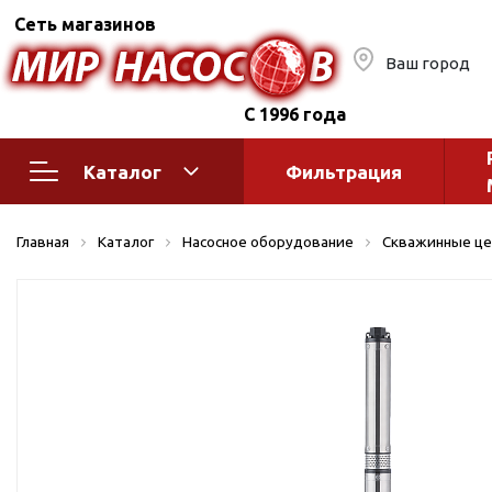
Сеть магазинов
Ваш город
С 1996 года
Каталог
Фильтрация
Насосное оборудование
Монтажное
Главная
Каталог
Насосное оборудование
Скважинные це
автоматик
Поверхностные насосы
Полив
Бытовые
Шкафы упр
Горизонтальные
многоступенчатые
Автоматика
Вертикальные
водоснабж
многоступенчатые
Краны и ги
Консольно-
Оголовки и
моноблочные