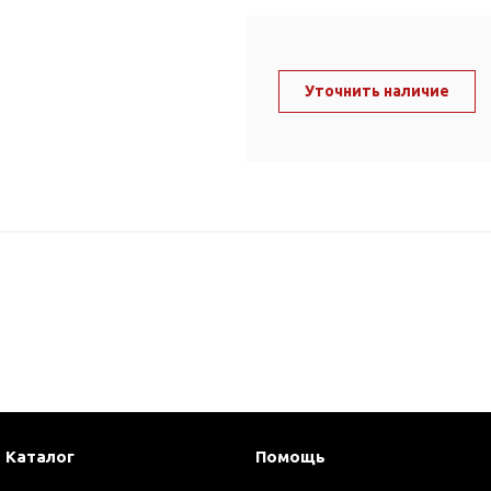
ль и крепеж
Комплектующие
анги
Корпус фильтра
Д и PPR
Уточнить наличие
Сменные элементы
Стационарные фильтры
лекс
Комплекты картриджей
для PPR-труб
Комплетующие
 герметики,
Питьевые системы
очистки
Фильтры-кувшины
Кувшины
Сменные элементы
Каталог
Помощь