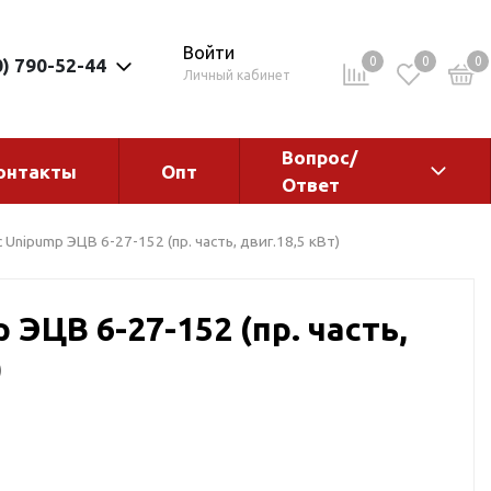
Войти
0
0
0
0) 790-52-44
Личный кабинет
Вопрос/
онтакты
Опт
Ответ
ементы
Электрокотлы. Водонагреватели.
 Unipump ЭЦВ 6-27-152 (пр. часть, двиг.18,5 кВт)
Стабилизаторы
Водонагреватели
 ЭЦВ 6-27-152 (пр. часть,
Электрокотлы
)
ы