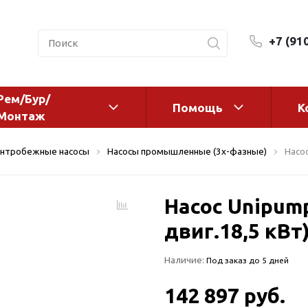
+7 (91
Рем/Бур/
Помощь
К
Монтаж
 оборудование и
Фильтры и сменные эл
нтробежные насосы
Насосы промышленные (3х-фазные)
Насос
а
Системы очистки воды
Комплектующие
Насос Unipump
авления
Реагенты
 для систем
двиг.18,5 кВт
Фильтрующие среды
ения
Системы фильтрации
Наличие:
Под заказ до 5 дней
BWT
дранты
Магистральные фильтр
 адаптеры
142 897 руб.
Гейзер