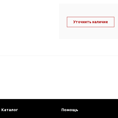
ль и крепеж
Комплектующие
анги
Корпус фильтра
Д и PPR
Уточнить наличие
Сменные элементы
Стационарные фильтры
лекс
Комплекты картриджей
для PPR-труб
Комплетующие
 герметики,
Питьевые системы
очистки
Фильтры-кувшины
Кувшины
Сменные элементы
Каталог
Помощь