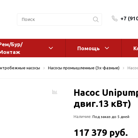
+7 (91
Рем/Бур/
Помощь
К
Монтаж
 оборудование и
Фильтры и сменные эл
нтробежные насосы
Насосы промышленные (3х-фазные)
Насос
а
Системы очистки воды
Комплектующие
Насос Unipump
авления
Реагенты
 для систем
двиг.13 кВт)
Фильтрующие среды
ения
Системы фильтрации
Наличие:
Под заказ до 5 дней
BWT
дранты
Магистральные фильтр
 адаптеры
117 379 руб.
Гейзер