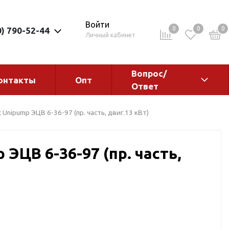
Войти
0
0
0
0) 790-52-44
Личный кабинет
Вопрос/
онтакты
Опт
Ответ
ементы
Электрокотлы. Водонагреватели.
 Unipump ЭЦВ 6-36-97 (пр. часть, двиг.13 кВт)
Стабилизаторы
Водонагреватели
 ЭЦВ 6-36-97 (пр. часть,
Электрокотлы
ы