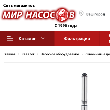
Сеть магазинов
Ваш город
С 1996 года
Каталог
Фильтрация
Насосное оборудование
Монтажное
Главная
Каталог
Насосное оборудование
Скважинные це
автоматик
Поверхностные насосы
Полив
Бытовые
Шкафы упр
Горизонтальные
многоступенчатые
Автоматика
Вертикальные
водоснабж
многоступенчатые
Краны и ги
Консольно-
Оголовки и
моноблочные