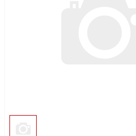
Тросы,кабе
Насосные станции
Трубы и шл
Скважинные
центробежные насосы
Фитинги ПН
Насосы бытовые (1-
ПНД
фазные)
ПНД Джи
Насосы промышленные
Фитинги 
(3х-фазные)
Фурнитура,
Вибрационные насосы
прокладки
Винтовые насосы
Дренаж и канализация
Шламовые насосы
Дренажные насосы
Канализационные
установки
Фекальные насосы
Насосы для циркуляции,