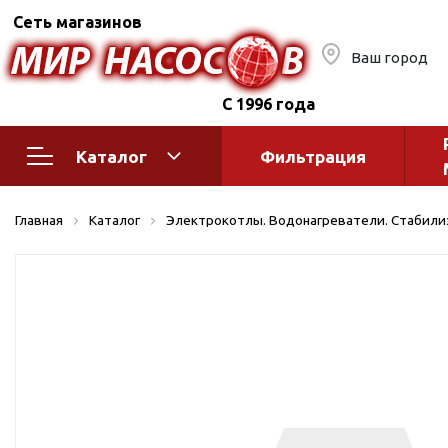
Сеть магазинов
Ваш город
С 1996 года
Каталог
Фильтрация
Насосное оборудование
Монтажное
Главная
Каталог
Электрокотлы. Водонагреватели. Стабил
автоматик
Поверхностные насосы
Полив
Бытовые
Шкафы упр
Горизонтальные
многоступенчатые
Автоматика
Вертикальные
водоснабж
многоступенчатые
Краны и ги
Консольно-
Оголовки и
моноблочные