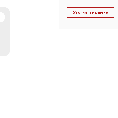
ль и крепеж
Комплектующие
анги
Уточнить наличие
Корпус фильтра
Д и PPR
Сменные элементы
Стационарные фильтры
лекс
Комплекты картриджей
для PPR-труб
Комплетующие
 герметики,
Питьевые системы
очистки
Фильтры-кувшины
Кувшины
Сменные элементы