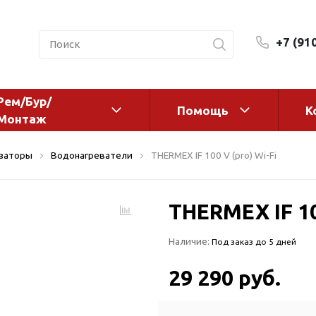
+7 (91
Рем/Бур/
Помощь
К
Монтаж
 оборудование и
Фильтры и сменные эл
изаторы
Водонагреватели
THERMEX IF 100 V (pro) Wi-Fi
а
Системы очистки воды
Комплектующие
THERMEX IF 10
авления
Реагенты
 для систем
Фильтрующие среды
Наличие:
Под заказ до 5 дней
ения
Системы фильтрации
BWT
дранты
29 290 руб.
Магистральные фильтр
 адаптеры
Гейзер