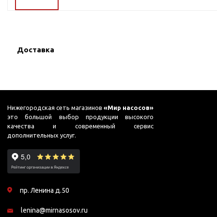
ГВС и повышения
давления
Циркуляционные
насосы фланцевые
Доставка
Циркуляционные
насосы (сухой ротор)
Насосы для повышения
давления
Рециркуляционные
Нижегородская сеть магазинов
«Мир насосов»
насосы для ГВС
это большой выбор продукции высокого
качества и современный сервис
Циркуляционные
дополнительных услуг.
насосы резьбовые
Колодезные насосы
Насосы для фонтана и
бассейна
пр. Ленина д.50
Фонтанные насосы
lenina@mirnasosov.ru
Насосы и оборудование