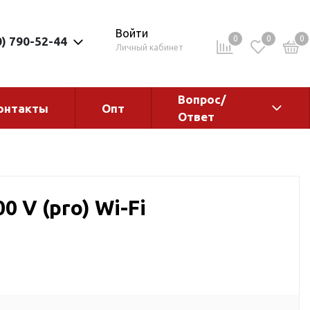
Войти
0
0
0
0) 790-52-44
Личный кабинет
Вопрос/
онтакты
Опт
Ответ
ементы
Электрокотлы. Водонагреватели.
Стабилизаторы
Водонагреватели
0 V (pro) Wi-Fi
Электрокотлы
ы