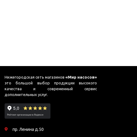
Подшипник
Насосы для перекачки
DAB
масел
Jemix
Джилекс
Нижегородская сеть магазинов
«Мир насосов»
это большой выбор продукции высокого
качества и современный сервис
дополнительных услуг.
пр. Ленина д.50