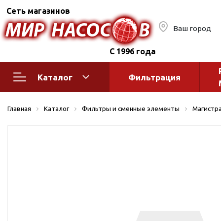
Сеть магазинов
Ваш город
С 1996 года
Каталог
Фильтрация
Насосное оборудование
Монтажное
Главная
Каталог
Фильтры и сменные элементы
Магистр
автоматик
Поверхностные насосы
Полив
Бытовые
Шкафы упр
Горизонтальные
многоступенчатые
Автоматика
Вертикальные
водоснабж
многоступенчатые
Краны и ги
Консольно-
Оголовки и
моноблочные