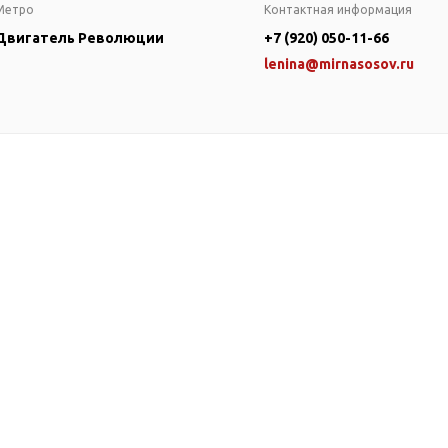
Метро
Контактная информация
Двигатель Революции
+7 (920) 050-11-66
lenina@mirnasosov.ru
оры