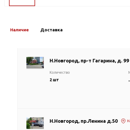
ГВС и повышения
давления
Циркуляционные
насосы фланцевые
Наличие
Доставка
Циркуляционные
насосы (сухой ротор)
Насосы для повышения
давления
Н.Новгород, пр-т Гагарина, д. 99
Рециркуляционные
насосы для ГВС
Количество
Циркуляционные
2 шт
-
насосы резьбовые
Колодезные насосы
Насосы для фонтана и
бассейна
Фонтанные насосы
Н.Новгород, пр.Ленина д.50
Н
Насосы и оборудование