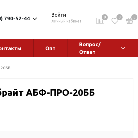
Войти
0
0
0
0) 790-52-44
Личный кабинет
Вопрос/
онтакты
Опт
Ответ
ементы
Электрокотлы. Водонагреватели.
-20ББ
Стабилизаторы
Водонагреватели
брайт АБФ-ПРО-20ББ
Электрокотлы
ы