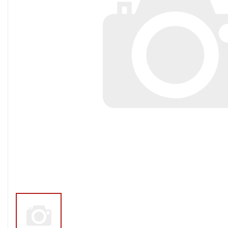
Тросы,кабе
Насосные станции
Трубы и шл
Скважинные
центробежные насосы
Фитинги ПН
Насосы бытовые (1-
ПНД
фазные)
ПНД Джи
Насосы промышленные
Фитинги 
(3х-фазные)
Фурнитура,
Вибрационные насосы
прокладки
Винтовые насосы
Дренаж и канализация
Шламовые насосы
Дренажные насосы
Канализационные
установки
Фекальные насосы
Насосы для циркуляции,