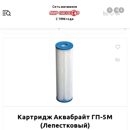
Сеть магазинов
0
0
0
С 1996 года
Главная
Каталог
Фильтры и сменные элементы
Магистра
Картридж Аквабрайт ГП-5М
(Лепестковый)