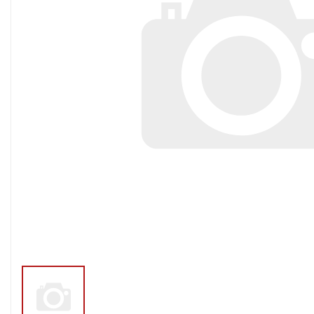
Тросы,кабе
Насосные станции
Трубы и шл
Скважинные
центробежные насосы
Фитинги ПН
Насосы бытовые (1-
ПНД
фазные)
ПНД Джи
Насосы промышленные
Фитинги 
(3х-фазные)
Фурнитура,
Вибрационные насосы
прокладки
Винтовые насосы
Дренаж и канализация
Шламовые насосы
Дренажные насосы
Канализационные
установки
Фекальные насосы
Насосы для циркуляции,