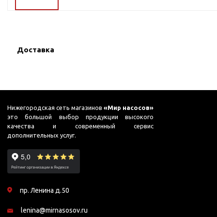
ГВС и повышения
давления
Циркуляционные
насосы фланцевые
Доставка
Циркуляционные
насосы (сухой ротор)
Насосы для повышения
давления
Рециркуляционные
Нижегородская сеть магазинов
«Мир насосов»
насосы для ГВС
это большой выбор продукции высокого
качества и современный сервис
Циркуляционные
дополнительных услуг.
насосы резьбовые
Колодезные насосы
Насосы для фонтана и
бассейна
пр. Ленина д.50
Фонтанные насосы
lenina@mirnasosov.ru
Насосы и оборудование