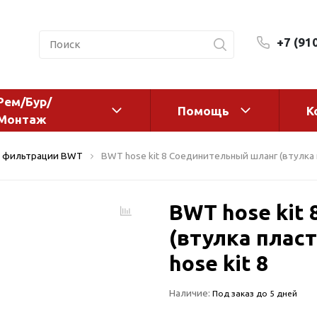
+7 (91
Рем/Бур/
Помощь
К
Монтаж
 оборудование и
Фильтры и сменные эл
 фильтрации BWT
BWT hose kit 8 Соединительный шланг (втулка п
а
Системы очистки воды
Комплектующие
BWT hose kit
авления
Реагенты
 для систем
(втулка пласт
Фильтрующие среды
ения
Системы фильтрации
hose kit 8
BWT
дранты
Наличие:
Магистральные фильтр
 адаптеры
Под заказ до 5 дней
Гейзер