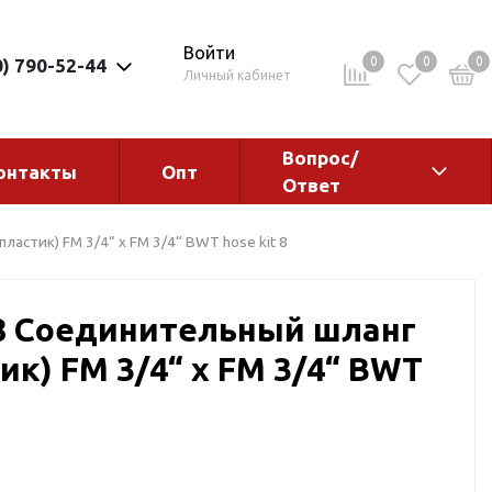
Войти
0
0
0
0) 790-52-44
Личный кабинет
Вопрос/
онтакты
Опт
Ответ
ементы
Электрокотлы. Водонагреватели.
ластик) FM 3/4“ x FM 3/4“ BWT hose kit 8
Стабилизаторы
Водонагреватели
 8 Соединительный шланг
Электрокотлы
ик) FM 3/4“ x FM 3/4“ BWT
ы