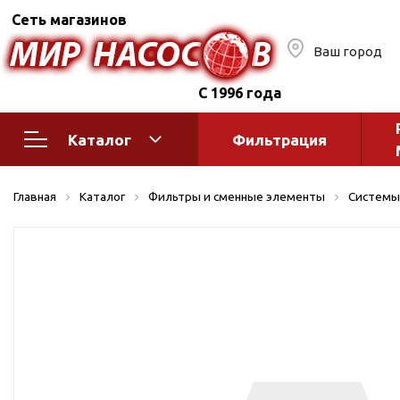
Сеть магазинов
Ваш город
С 1996 года
Каталог
Фильтрация
Насосное оборудование
Монтажное
Главная
Каталог
Фильтры и сменные элементы
Системы
автоматик
Поверхностные насосы
Полив
Бытовые
Шкафы упр
Горизонтальные
многоступенчатые
Автоматика
Вертикальные
водоснабж
многоступенчатые
Краны и ги
Консольно-
Оголовки и
моноблочные