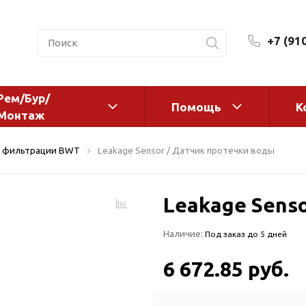
+7 (91
Рем/Бур/
Помощь
К
Монтаж
 оборудование и
Фильтры и сменные эл
 фильтрации BWT
Leakage Sensor / Датчик протечки воды
а
Системы очистки воды
Комплектующие
Leakage Sens
авления
Реагенты
 для систем
Фильтрующие среды
Наличие:
Под заказ до 5 дней
ения
Системы фильтрации
BWT
дранты
6 672.85 руб.
Магистральные фильтр
 адаптеры
Гейзер