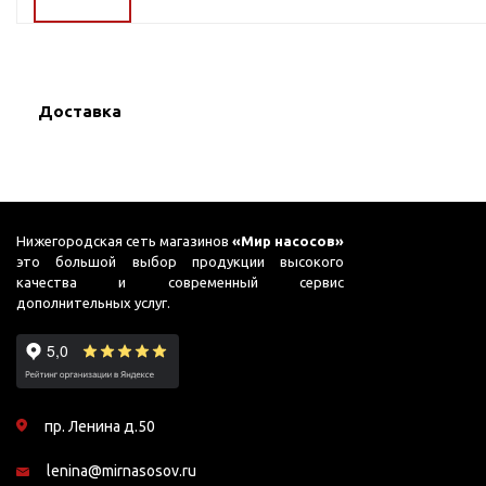
ГВС и повышения
давления
Циркуляционные
насосы фланцевые
Доставка
Циркуляционные
насосы (сухой ротор)
Насосы для повышения
давления
Рециркуляционные
Нижегородская сеть магазинов
«Мир насосов»
насосы для ГВС
это большой выбор продукции высокого
качества и современный сервис
Циркуляционные
дополнительных услуг.
насосы резьбовые
Колодезные насосы
Насосы для фонтана и
бассейна
пр. Ленина д.50
Фонтанные насосы
lenina@mirnasosov.ru
Насосы и оборудование