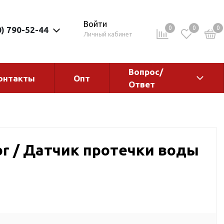
Войти
0
0
0
0) 790-52-44
Личный кабинет
Вопрос/
онтакты
Опт
Ответ
ементы
Электрокотлы. Водонагреватели.
Стабилизаторы
Водонагреватели
or / Датчик протечки воды
Электрокотлы
ы