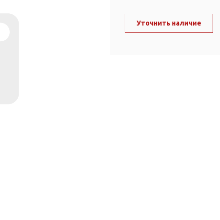
ль и крепеж
Комплектующие
анги
Уточнить наличие
Корпус фильтра
Д и PPR
Сменные элементы
Стационарные фильтры
лекс
Комплекты картриджей
для PPR-труб
Комплетующие
 герметики,
Питьевые системы
очистки
Фильтры-кувшины
Кувшины
Сменные элементы