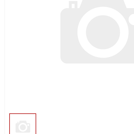
Тросы,кабе
Насосные станции
Трубы и шл
Скважинные
центробежные насосы
Фитинги ПН
Насосы бытовые (1-
ПНД
фазные)
ПНД Джи
Насосы промышленные
Фитинги 
(3х-фазные)
Фурнитура,
Вибрационные насосы
прокладки
Винтовые насосы
Дренаж и канализация
Шламовые насосы
Дренажные насосы
Канализационные
установки
Фекальные насосы
Насосы для циркуляции,