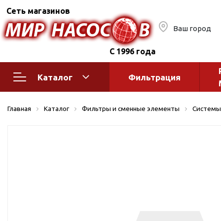
Сеть магазинов
Ваш город
С 1996 года
Каталог
Фильтрация
Насосное оборудование
Монтажное
Главная
Каталог
Фильтры и сменные элементы
Системы
автоматик
Поверхностные насосы
Полив
Бытовые
Шкафы упр
Горизонтальные
многоступенчатые
Автоматика
Вертикальные
водоснабж
многоступенчатые
Краны и ги
Консольно-
Оголовки и
моноблочные