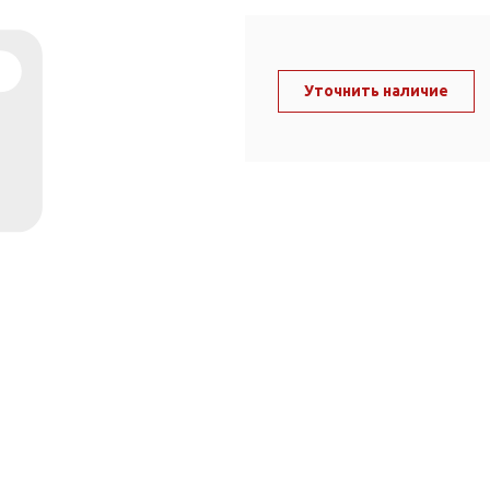
ль и крепеж
Комплектующие
анги
Корпус фильтра
Д и PPR
Уточнить наличие
Сменные элементы
Стационарные фильтры
лекс
Комплекты картриджей
для PPR-труб
Комплетующие
 герметики,
Питьевые системы
очистки
Фильтры-кувшины
Кувшины
Сменные элементы