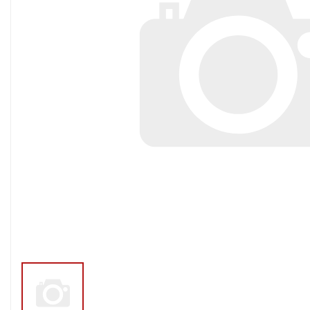
Тросы,кабе
Насосные станции
Трубы и шл
Скважинные
центробежные насосы
Фитинги ПН
Насосы бытовые (1-
ПНД
фазные)
ПНД Джи
Насосы промышленные
Фитинги 
(3х-фазные)
Фурнитура,
Вибрационные насосы
прокладки
Винтовые насосы
Дренаж и канализация
Шламовые насосы
Дренажные насосы
Канализационные
установки
Фекальные насосы
Насосы для циркуляции,