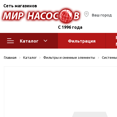
Сеть магазинов
Ваш город
С 1996 года
Каталог
Фильтрация
Насосное оборудование
Монтажное
Главная
Каталог
Фильтры и сменные элементы
Системы
автоматик
Поверхностные насосы
Полив
Бытовые
Шкафы упр
Горизонтальные
многоступенчатые
Автоматика
Вертикальные
водоснабж
многоступенчатые
Краны и ги
Консольно-
Оголовки и
моноблочные