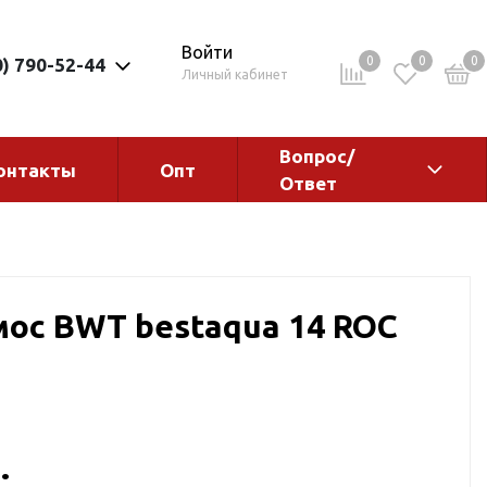
Войти
0
0
0
0) 790-52-44
Личный кабинет
Вопрос/
онтакты
Опт
Ответ
ементы
Электрокотлы. Водонагреватели.
Стабилизаторы
Водонагреватели
ос BWT bestaqua 14 ROC
Электрокотлы
ы
.