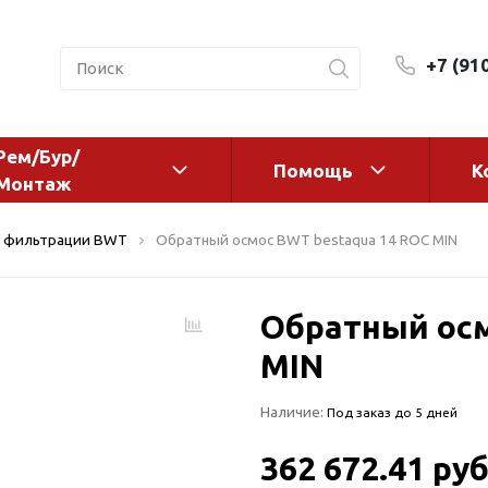
+7 (91
Рем/Бур/
Помощь
К
Монтаж
 оборудование и
Фильтры и сменные эл
 фильтрации BWT
Обратный осмос BWT bestaqua 14 ROC MIN
а
Системы очистки воды
Комплектующие
Обратный осм
авления
Реагенты
 для систем
MIN
Фильтрующие среды
ения
Системы фильтрации
Наличие:
Под заказ до 5 дней
BWT
дранты
Магистральные фильтр
 адаптеры
362 672.41 руб
Гейзер