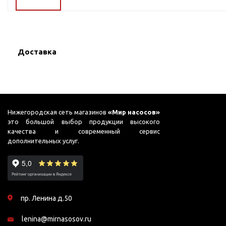
ГВС и повышения
давления
Циркуляционные
насосы фланцевые
Доставка
Циркуляционные
насосы (сухой ротор)
Насосы для повышения
давления
Рециркуляционные
Нижегородская сеть магазинов
«Мир насосов»
насосы для ГВС
это большой выбор продукции высокого
качества и современный сервис
Циркуляционные
дополнительных услуг.
насосы резьбовые
Колодезные насосы
Насосы для фонтана и
бассейна
пр. Ленина д.50
Фонтанные насосы
lenina@mirnasosov.ru
Насосы и оборудование