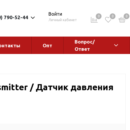
Войти
0
0
0
0) 790-52-44
Личный кабинет
Вопрос/
онтакты
Опт
Ответ
ементы
Электрокотлы. Водонагреватели.
Стабилизаторы
Водонагреватели
smitter / Датчик давления
Электрокотлы
ы