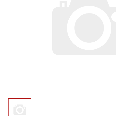
Тросы,кабе
Насосные станции
Трубы и шл
Скважинные
центробежные насосы
Фитинги ПН
Насосы бытовые (1-
ПНД
фазные)
ПНД Джи
Насосы промышленные
Фитинги 
(3х-фазные)
Фурнитура,
Вибрационные насосы
прокладки
Винтовые насосы
Дренаж и канализация
Шламовые насосы
Дренажные насосы
Канализационные
установки
Фекальные насосы
Насосы для циркуляции,