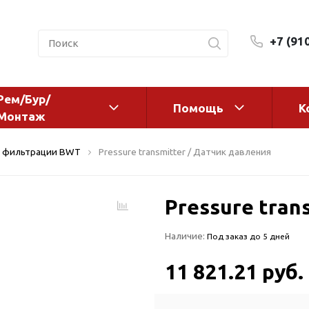
+7 (91
Рем/Бур/
Помощь
К
Монтаж
 оборудование и
Фильтры и сменные эл
 фильтрации BWT
Pressure transmitter / Датчик давления
а
Системы очистки воды
Комплектующие
Pressure tran
авления
Реагенты
 для систем
Фильтрующие среды
Наличие:
Под заказ до 5 дней
ения
Системы фильтрации
BWT
дранты
11 821.21 руб.
Магистральные фильтр
 адаптеры
Гейзер