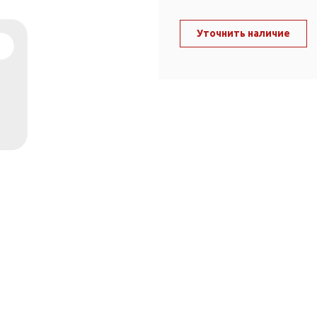
ль и крепеж
Комплектующие
анги
Уточнить наличие
Корпус фильтра
Д и PPR
Сменные элементы
Стационарные фильтры
лекс
Комплекты картриджей
для PPR-труб
Комплетующие
 герметики,
Питьевые системы
очистки
Фильтры-кувшины
Кувшины
Сменные элементы