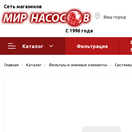
Сеть магазинов
Ваш город
С 1996 года
Каталог
Фильтрация
Насосное оборудование
Монтажное
Главная
Каталог
Фильтры и сменные элементы
Системы
автоматик
Поверхностные насосы
Полив
Бытовые
Шкафы упр
Горизонтальные
многоступенчатые
Автоматика
Вертикальные
водоснабж
многоступенчатые
Краны и ги
Консольно-
Оголовки и
моноблочные