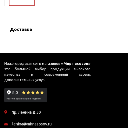
ГВС и повышения
давления
Циркуляционные
насосы фланцевые
Доставка
Циркуляционные
насосы (сухой ротор)
Насосы для повышения
давления
Рециркуляционные
Нижегородская сеть магазинов
«Мир насосов»
насосы для ГВС
это большой выбор продукции высокого
качества и современный сервис
Циркуляционные
дополнительных услуг.
насосы резьбовые
Колодезные насосы
Насосы для фонтана и
бассейна
пр. Ленина д.50
Фонтанные насосы
lenina@mirnasosov.ru
Насосы и оборудование