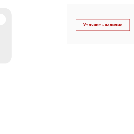
ль и крепеж
Комплектующие
анги
Корпус фильтра
Д и PPR
Уточнить наличие
Сменные элементы
Стационарные фильтры
лекс
Комплекты картриджей
для PPR-труб
Комплетующие
 герметики,
Питьевые системы
очистки
Фильтры-кувшины
Кувшины
Сменные элементы