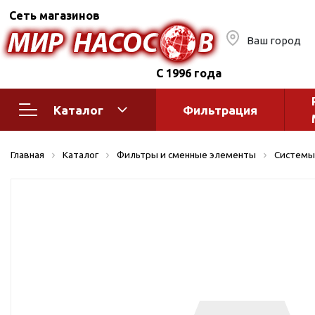
Сеть магазинов
Ваш город
С 1996 года
Каталог
Фильтрация
Насосное оборудование
Монтажное
Главная
Каталог
Фильтры и сменные элементы
Системы
автоматик
Поверхностные насосы
Полив
Бытовые
Шкафы упр
Горизонтальные
многоступенчатые
Автоматика
Вертикальные
водоснабж
многоступенчатые
Краны и ги
Консольно-
Оголовки и
моноблочные