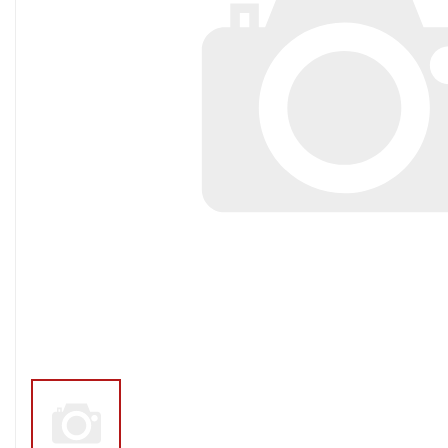
Тросы,кабе
Насосные станции
Трубы и шл
Скважинные
центробежные насосы
Фитинги ПН
Насосы бытовые (1-
ПНД
фазные)
ПНД Джи
Насосы промышленные
Фитинги 
(3х-фазные)
Фурнитура,
Вибрационные насосы
прокладки
Винтовые насосы
Дренаж и канализация
Шламовые насосы
Дренажные насосы
Канализационные
установки
Фекальные насосы
Насосы для циркуляции,