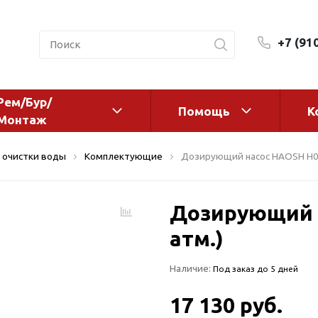
+7 (91
Рем/Бур/
Помощь
К
Монтаж
 оборудование и
Фильтры и сменные эл
 очистки воды
Комплектующие
Дозирующий насос HAOSH H050
а
Системы очистки воды
Комплектующие
Дозирующий н
авления
Реагенты
 для систем
атм.)
Фильтрующие среды
ения
Системы фильтрации
Наличие:
Под заказ до 5 дней
BWT
дранты
Магистральные фильтр
 адаптеры
17 130 руб.
Гейзер