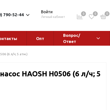
Войти
0
0
0
0) 790-52-44
Личный кабинет
Вопрос/
онтакты
Опт
Ответ
ементы
Электрокотлы. Водонагреватели.
6 (6 л/ч; 5 атм.)
Стабилизаторы
Водонагреватели
асос HAOSH H0506 (6 л/ч; 5
Электрокотлы
ы