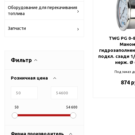
Тросы,кабе
Насосные станции
Оборудование для перекачивания
Трубы и шл
Скважинные
топлива
центробежные насосы
Фитинги ПН
Насосы бытовые (1-
ПНД
Запчасти
фазные)
ПНД Джи
TWG PG 0-8
Насосы промышленные
Маном
Фитинги 
(3х-фазные)
гидрозаполнен
Фурнитура,
подкл. сзади 1/
Вибрационные насосы
Фильтр
нерж. Ø
прокладки
Винтовые насосы
Под заказ д
Розничная цена
Дренаж и канализация
874 р
Шламовые насосы
Дренажные насосы
Канализационные
50
54 600
установки
Фекальные насосы
Насосы для циркуляции,
Фирма производитель