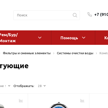
+7 (91
Рем/Бур/
Помощь
К
Монтаж
 оборудование и
Фильтры и сменные эл
Фильтры и сменные элементы
Системы очистки воды
Комп
а
Системы очистки воды
тующие
Комплектующие
авления
Реагенты
 для систем
Фильтрующие среды
ения
не ↑
Отображать:
28
Системы фильтрации
BWT
дранты
Магистральные фильтр
 адаптеры
Гейзер