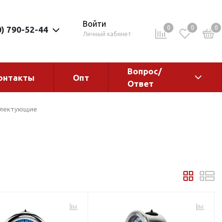
Войти
0
0
0
0) 790-52-44
Личный кабинет
Вопрос/
онтакты
Опт
Ответ
ементы
Электрокотлы. Водонагреватели.
лектующие
Стабилизаторы
Водонагреватели
Электрокотлы
ы