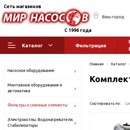
Сеть магазинов
Ваш город
С 1996 года
Каталог
Фильтрация
Насосное оборудование
Монтажное
Главная
Каталог
автоматик
Поверхностные насосы
Насосное оборудование
Комплек
Полив
Бытовые
Монтажное оборудование и
Шкафы упр
Горизонтальные
автоматика
многоступенчатые
Автоматика
Вертикальные
водоснабж
Сортировать по:
Це
Фильтры и сменные элементы
многоступенчатые
Краны и ги
Консольно-
Электрокотлы. Водонагреватели.
Оголовки и
моноблочные
Стабилизаторы