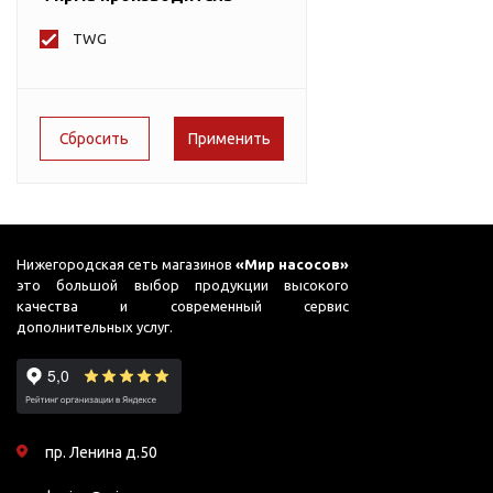
ГВС и повышения
давления
TWG
Циркуляционные
насосы фланцевые
Циркуляционные
насосы (сухой ротор)
Насосы для повышения
давления
Рециркуляционные
насосы для ГВС
Нижегородская сеть магазинов
«Мир насосов»
это большой выбор продукции высокого
Циркуляционные
качества и современный сервис
насосы резьбовые
дополнительных услуг.
Колодезные насосы
Насосы для фонтана и
бассейна
Фонтанные насосы
пр. Ленина д.50
Насосы и оборудование