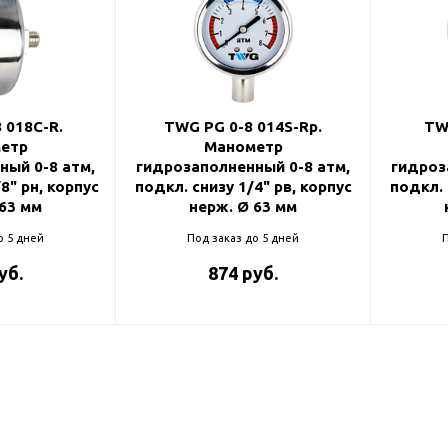
ль и крепеж
Комплектующие
анги
Корпус фильтра
Д и PPR
Сменные элементы
Стационарные фильтры
лекс
 018C-R.
TWG PG 0-8 014S-Rp.
TW
етр
Манометр
Комплекты картриджей
для PPR-труб
ный 0-8 атм,
гидрозаполненный 0-8 атм,
гидроз
Комплетующие
 герметики,
8" рн, корпус
подкл. снизу 1/4" рв, корпус
подкл. 
Питьевые системы
 63 мм
нерж. Ø 63 мм
очистки
о 5 дней
Под заказ до 5 дней
П
Фильтры-кувшины
уб.
874 руб.
Кувшины
Сменные элементы