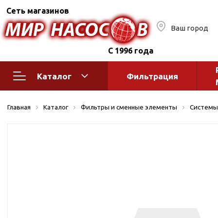
Сеть магазинов
Ваш город
С 1996 года
Каталог
Фильтрация
Насосное оборудование
Монтажное
Главная
Каталог
Фильтры и сменные элементы
Системы
автоматик
Поверхностные насосы
Полив
Бытовые
Шкафы упр
Горизонтальные
многоступенчатые
Автоматика
Вертикальные
водоснабж
многоступенчатые
Краны и ги
Консольно-
Оголовки и
моноблочные