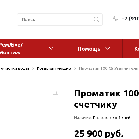
+7 (91
Рем/Бур/
Помощь
К
Монтаж
 оборудование и
Фильтры и сменные эл
 очистки воды
Комплектующие
Проматик 100 С5 Умягчитель 
а
Системы очистки воды
Комплектующие
Проматик 100
авления
Реагенты
 для систем
счетчику
Фильтрующие среды
ения
Системы фильтрации
Наличие:
Под заказ до 5 дней
BWT
дранты
Магистральные фильтр
 адаптеры
25 900 руб.
Гейзер