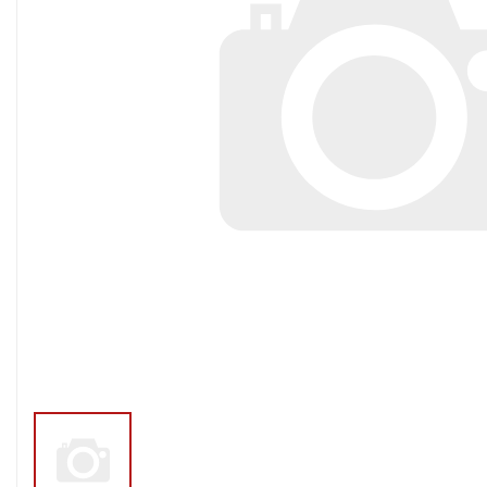
Тросы,кабе
Насосные станции
Трубы и шл
Скважинные
центробежные насосы
Фитинги ПН
Насосы бытовые (1-
ПНД
фазные)
ПНД Джи
Насосы промышленные
Фитинги 
(3х-фазные)
Фурнитура,
Вибрационные насосы
прокладки
Винтовые насосы
Дренаж и канализация
Шламовые насосы
Дренажные насосы
Канализационные
установки
Фекальные насосы
Насосы для циркуляции,