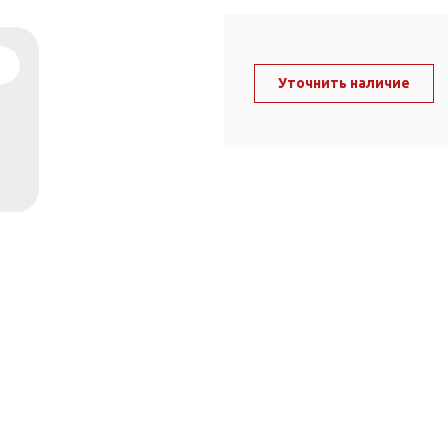
ль и крепеж
Комплектующие
анги
Корпус фильтра
Д и PPR
Уточнить наличие
Сменные элементы
Стационарные фильтры
лекс
Комплекты картриджей
для PPR-труб
Комплетующие
 герметики,
Питьевые системы
очистки
Фильтры-кувшины
Кувшины
Сменные элементы