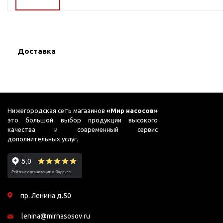
ГВС и повышения
давления
Циркуляционные
насосы фланцевые
Доставка
Циркуляционные
насосы (сухой ротор)
Насосы для повышения
давления
Рециркуляционные
Нижегородская сеть магазинов
«Мир насосов»
насосы для ГВС
это большой выбор продукции высокого
качества и современный сервис
Циркуляционные
дополнительных услуг.
насосы резьбовые
Колодезные насосы
Насосы для фонтана и
бассейна
пр. Ленина д.50
Фонтанные насосы
lenina@mirnasosov.ru
Насосы и оборудование