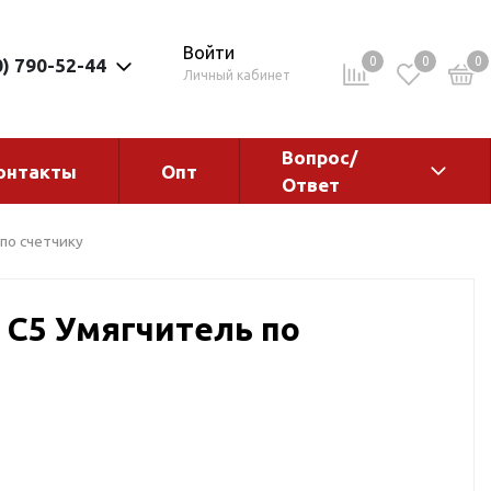
Войти
0
0
0
0) 790-52-44
Личный кабинет
Вопрос/
онтакты
Опт
Ответ
ементы
Электрокотлы. Водонагреватели.
по счетчику
Стабилизаторы
Водонагреватели
 С5 Умягчитель по
Электрокотлы
ы