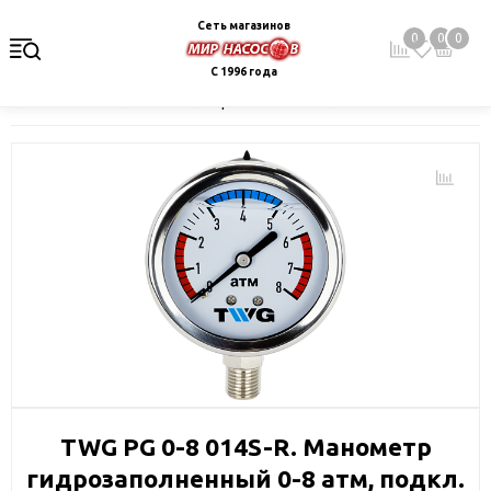
Сеть магазинов
0
0
0
С 1996 года
Главная
Каталог
Фильтры и сменные элементы
Системы 
TWG PG 0-8 014S-R. Манометр
гидрозаполненный 0-8 атм, подкл.