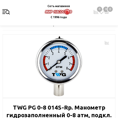
Сеть магазинов
0
0
0
С 1996 года
Главная
Каталог
Фильтры и сменные элементы
Системы 
TWG PG 0-8 014S-Rp. Манометр
гидрозаполненный 0-8 атм, подкл.