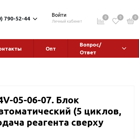
Войти
0
0
0
0) 790-52-44
Личный кабинет
Вопрос/
онтакты
Опт
Ответ
ементы
Электрокотлы. Водонагреватели.
Стабилизаторы
Водонагреватели
Электрокотлы
V-05-06-07. Блок
втоматический (5 циклов,
одача реагента сверху
ы