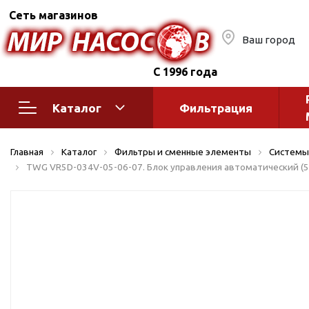
Сеть магазинов
Ваш город
С 1996 года
Каталог
Фильтрация
Насосное оборудование
Монтажное
Главная
Каталог
Фильтры и сменные элементы
Системы
автоматик
Поверхностные насосы
TWG VR5D-034V-05-06-07. Блок управления автоматический (5 
Полив
Бытовые
Шкафы упр
Горизонтальные
многоступенчатые
Автоматика
Вертикальные
водоснабж
многоступенчатые
Краны и ги
Консольно-
Оголовки и
моноблочные