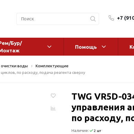
+7 (91
Рем/Бур/
Помощь
К
Монтаж
 оборудование и
Фильтры и сменные эл
 очистки воды
Комплектующие
а
Системы очистки воды
циклов, по расходу, подача реагента сверху
Комплектующие
авления
Реагенты
TWG VR5D-034
 для систем
Фильтрующие среды
управления а
ения
Системы фильтрации
BWT
дранты
по расходу, п
Магистральные фильтр
 адаптеры
Наличие:
2 шт
Гейзер