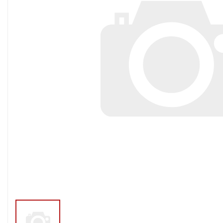
Тросы,кабе
Насосные станции
Трубы и шл
Скважинные
центробежные насосы
Фитинги ПН
Насосы бытовые (1-
ПНД
фазные)
ПНД Джи
Насосы промышленные
Фитинги 
(3х-фазные)
Фурнитура,
Вибрационные насосы
прокладки
Винтовые насосы
Дренаж и канализация
Шламовые насосы
Дренажные насосы
Канализационные
установки
Фекальные насосы
Насосы для циркуляции,