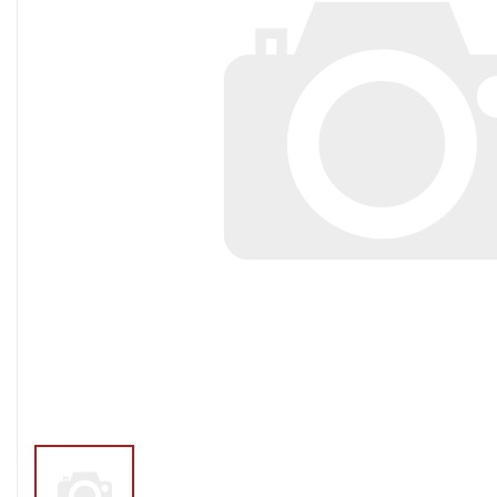
Тросы,кабе
Насосные станции
Трубы и шл
Скважинные
центробежные насосы
Фитинги ПН
Насосы бытовые (1-
ПНД
фазные)
ПНД Джи
Насосы промышленные
Фитинги 
(3х-фазные)
Фурнитура,
Вибрационные насосы
прокладки
Винтовые насосы
Дренаж и канализация
Шламовые насосы
Дренажные насосы
Канализационные
установки
Фекальные насосы
Насосы для циркуляции,