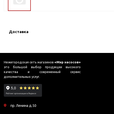
ГВС и повышения
давления
Циркуляционные
насосы фланцевые
Циркуляционные
Доставка
насосы (сухой ротор)
Насосы для повышения
давления
Рециркуляционные
насосы для ГВС
Нижегородская сеть магазинов
«Мир насосов»
это большой выбор продукции высокого
Циркуляционные
качества и современный сервис
насосы резьбовые
дополнительных услуг.
Колодезные насосы
Насосы для фонтана и
бассейна
Фонтанные насосы
пр. Ленина д.50
Насосы и оборудование