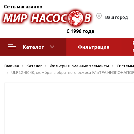
Сеть магазинов
Ваш город
С 1996 года
Каталог
Фильтрация
Насосное оборудование
Монтажное
Главная
Каталог
Фильтры и сменные элементы
Системы
автоматик
Поверхностные насосы
ULP22-8040, мембрана обратного осмоса УЛЬТРА НИЗКОНАПОР
Полив
Бытовые
Шкафы упр
Горизонтальные
многоступенчатые
Автоматика
Вертикальные
водоснабж
многоступенчатые
Краны и ги
Консольно-
Оголовки и
моноблочные