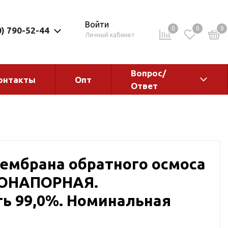
Войти
0
0
0
0) 790-52-44
Личный кабинет
Вопрос/
онтакты
Опт
Ответ
ементы
Электрокотлы. Водонагреватели.
Стабилизаторы
Водонагреватели
Электрокотлы
мембрана обратного осмоса
КОНАПОРНАЯ.
ь 99,0%. Номинальная
ы