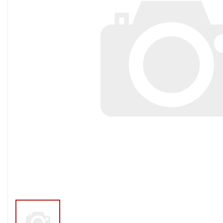
Тросы,кабе
Насосные станции
Трубы и шл
Скважинные
центробежные насосы
Фитинги ПН
Насосы бытовые (1-
ПНД
фазные)
ПНД Джи
Насосы промышленные
Фитинги 
(3х-фазные)
Фурнитура,
Вибрационные насосы
прокладки
Винтовые насосы
Дренаж и канализация
Шламовые насосы
Дренажные насосы
Канализационные
установки
Фекальные насосы
Насосы для циркуляции,