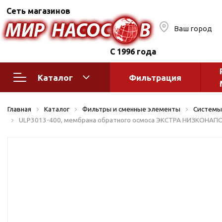
Сеть магазинов
Ваш город
С 1996 года
Каталог
Фильтрация
Насосное оборудование
Монтажное
Главная
Каталог
Фильтры и сменные элементы
Системы
автоматик
Поверхностные насосы
ULP3013-400, мембрана обратного осмоса ЭКСТРА НИЗКОНАПО
Полив
Бытовые
Шкафы упр
Горизонтальные
многоступенчатые
Автоматика
Вертикальные
водоснабж
многоступенчатые
Краны и ги
Консольно-
Оголовки и
моноблочные