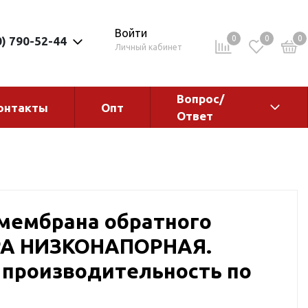
Войти
0
0
0
0) 790-52-44
Личный кабинет
Вопрос/
онтакты
Опт
Ответ
ементы
Электрокотлы. Водонагреватели.
Стабилизаторы
Водонагреватели
Электрокотлы
 мембрана обратного
РА НИЗКОНАПОРНАЯ.
 производительность по
ы