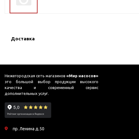
ГВС и повышения
давления
Циркуляционные
насосы фланцевые
Циркуляционные
Доставка
насосы (сухой ротор)
Насосы для повышения
давления
Рециркуляционные
насосы для ГВС
Нижегородская сеть магазинов
«Мир насосов»
это большой выбор продукции высокого
Циркуляционные
качества и современный сервис
насосы резьбовые
дополнительных услуг.
Колодезные насосы
Насосы для фонтана и
бассейна
Фонтанные насосы
пр. Ленина д.50
Насосы и оборудование