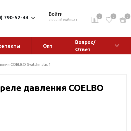
Войти
0
0
0
0) 790-52-44
Личный кабинет
Вопрос/
онтакты
Опт
Ответ
ементы
Электрокотлы. Водонагреватели.
ения COELBO Switchmatic 1
Стабилизаторы
Водонагреватели
 реле давления COELBO
Электрокотлы
ы