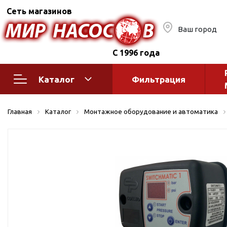
Сеть магазинов
Ваш город
С 1996 года
Каталог
Фильтрация
Насосное оборудование
Монтажное
Главная
Каталог
Монтажное оборудование и автоматика
автоматик
Поверхностные насосы
Полив
Бытовые
Шкафы упр
Горизонтальные
многоступенчатые
Автоматика
Вертикальные
водоснабж
многоступенчатые
Краны и ги
Консольно-
Оголовки и
моноблочные