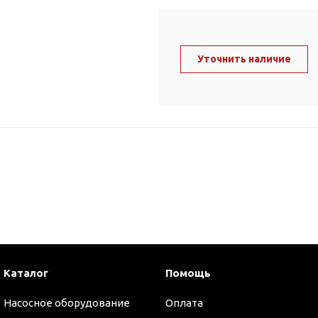
ль и крепеж
Комплектующие
анги
Корпус фильтра
Д и PPR
Уточнить наличие
Сменные элементы
Стационарные фильтры
лекс
Комплекты картриджей
для PPR-труб
Комплетующие
 герметики,
Питьевые системы
очистки
Фильтры-кувшины
Кувшины
Сменные элементы
Каталог
Помощь
Насосное оборудование
Оплата