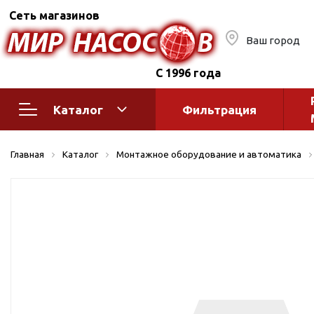
Сеть магазинов
Ваш город
С 1996 года
Каталог
Фильтрация
Насосное оборудование
Монтажное
Главная
Каталог
Монтажное оборудование и автоматика
автоматик
Поверхностные насосы
Полив
Бытовые
Шкафы упр
Горизонтальные
многоступенчатые
Автоматика
Вертикальные
водоснабж
многоступенчатые
Краны и ги
Консольно-
Оголовки и
моноблочные