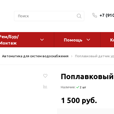
+7 (91
Рем/Бур/
Помощь
К
Монтаж
 оборудование и
Фильтры и сменные эл
Автоматика для систем водоснабжения
Поплавковый датчик у
а
Системы очистки воды
Комплектующие
Поплавковый
авления
Реагенты
 для систем
Фильтрующие среды
Наличие:
2 шт
ения
Системы фильтрации
BWT
дранты
1 500 руб.
Магистральные фильтр
 адаптеры
Гейзер