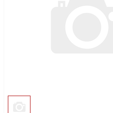
Тросы,кабе
Насосные станции
Трубы и шл
Скважинные
центробежные насосы
Фитинги ПН
Насосы бытовые (1-
ПНД
фазные)
ПНД Джи
Насосы промышленные
Фитинги 
(3х-фазные)
Фурнитура,
Вибрационные насосы
прокладки
Винтовые насосы
Дренаж и канализация
Шламовые насосы
Дренажные насосы
Канализационные
установки
Фекальные насосы
Насосы для циркуляции,