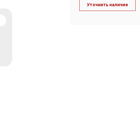
ль и крепеж
Уточнить наличие
Комплектующие
анги
Корпус фильтра
Д и PPR
Сменные элементы
Стационарные фильтры
лекс
Комплекты картриджей
для PPR-труб
Комплетующие
 герметики,
Питьевые системы
очистки
Фильтры-кувшины
Кувшины
Сменные элементы