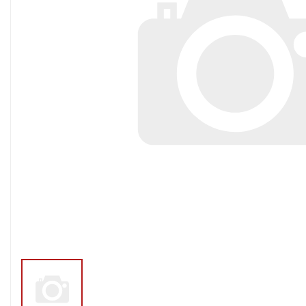
Тросы,кабе
Насосные станции
Трубы и шл
Скважинные
центробежные насосы
Фитинги ПН
Насосы бытовые (1-
ПНД
фазные)
ПНД Джи
Насосы промышленные
Фитинги 
(3х-фазные)
Фурнитура,
Вибрационные насосы
прокладки
Винтовые насосы
Дренаж и канализация
Шламовые насосы
Дренажные насосы
Канализационные
установки
Фекальные насосы
Насосы для циркуляции,