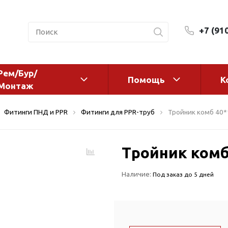
+7 (91
Рем/Бур/
Помощь
К
Монтаж
 оборудование и
Фильтры и сменные эл
Фитинги ПНД и PPR
Фитинги для PPR-труб
Тройник комб 40
а
Системы очистки воды
Комплектующие
Тройник комб
авления
Реагенты
 для систем
Фильтрующие среды
Наличие:
Под заказ до 5 дней
ения
Системы фильтрации
BWT
дранты
Магистральные фильтр
 адаптеры
Гейзер