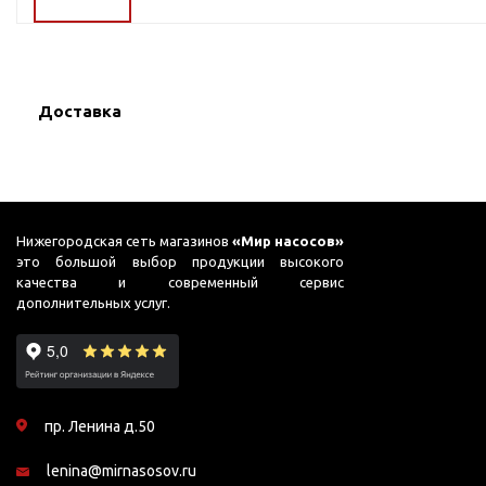
ГВС и повышения
давления
Циркуляционные
насосы фланцевые
Доставка
Циркуляционные
насосы (сухой ротор)
Насосы для повышения
давления
Рециркуляционные
Нижегородская сеть магазинов
«Мир насосов»
насосы для ГВС
это большой выбор продукции высокого
качества и современный сервис
Циркуляционные
дополнительных услуг.
насосы резьбовые
Колодезные насосы
Насосы для фонтана и
бассейна
пр. Ленина д.50
Фонтанные насосы
lenina@mirnasosov.ru
Насосы и оборудование