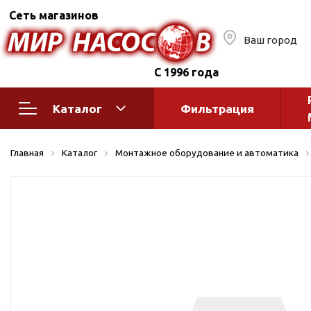
Сеть магазинов
Ваш город
С 1996 года
Каталог
Фильтрация
Насосное оборудование
Монтажное
Главная
Каталог
Монтажное оборудование и автоматика
автоматик
Поверхностные насосы
Полив
Бытовые
Шкафы упр
Горизонтальные
многоступенчатые
Автоматика
Вертикальные
водоснабж
многоступенчатые
Краны и ги
Консольно-
Оголовки и
моноблочные