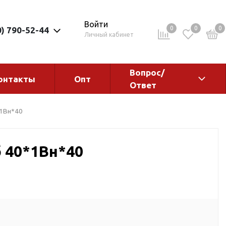
Войти
0
0
0
0) 790-52-44
Личный кабинет
Вопрос/
онтакты
Опт
Ответ
ементы
Электрокотлы. Водонагреватели.
*1Вн*40
Стабилизаторы
Водонагреватели
 40*1Вн*40
Электрокотлы
ы