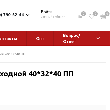
Войти
0
0
0
0) 790-52-44
Личный кабинет
Вопрос/
онтакты
Опт
Ответ
ементы
Электрокотлы. Водонагреватели.
ой 40*32*40 ПП
Стабилизаторы
Водонагреватели
ходной 40*32*40 ПП
Электрокотлы
ы