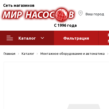
Сеть магазинов
Ваш город
С 1996 года
Каталог
Фильтрация
Насосное оборудование
Монтажное
Главная
Каталог
Монтажное оборудование и автоматика
автоматик
Поверхностные насосы
Полив
Бытовые
Шкафы упр
Горизонтальные
многоступенчатые
Автоматика
Вертикальные
водоснабж
многоступенчатые
Краны и ги
Консольно-
Оголовки и
моноблочные