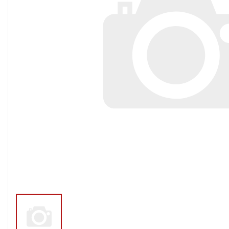
Тросы,кабе
Насосные станции
Трубы и шл
Скважинные
центробежные насосы
Фитинги ПН
Насосы бытовые (1-
ПНД
фазные)
ПНД Джи
Насосы промышленные
Фитинги 
(3х-фазные)
Фурнитура,
Вибрационные насосы
прокладки
Винтовые насосы
Дренаж и канализация
Шламовые насосы
Дренажные насосы
Канализационные
установки
Фекальные насосы
Насосы для циркуляции,