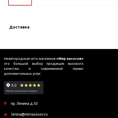
ГВС и повышения
давления
Циркуляционные
насосы фланцевые
Доставка
Циркуляционные
насосы (сухой ротор)
Насосы для повышения
давления
Рециркуляционные
Нижегородская сеть магазинов
«Мир насосов»
насосы для ГВС
это большой выбор продукции высокого
качества и современный сервис
Циркуляционные
дополнительных услуг.
насосы резьбовые
Колодезные насосы
Насосы для фонтана и
бассейна
пр. Ленина д.50
Фонтанные насосы
lenina@mirnasosov.ru
Насосы и оборудование