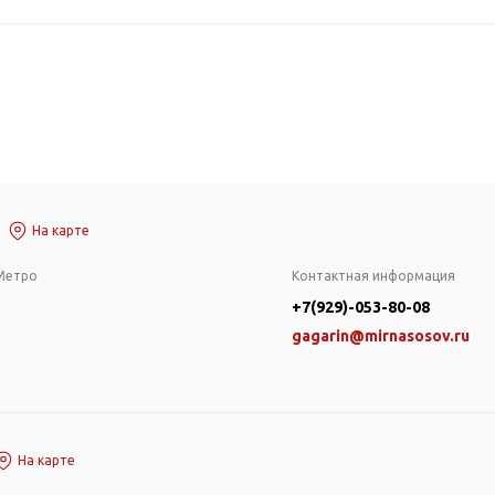
На карте
Метро
Контактная информация
+7(929)-053-80-08
gagarin@mirnasosov.ru
На карте