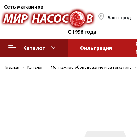
Сеть магазинов
Ваш город
С 1996 года
Каталог
Фильтрация
Насосное оборудование
Монтажное
Главная
Каталог
Монтажное оборудование и автоматика
автоматик
Поверхностные насосы
Полив
Бытовые
Шкафы упр
Горизонтальные
многоступенчатые
Автоматика
Вертикальные
водоснабж
многоступенчатые
Краны и ги
Консольно-
Оголовки и
моноблочные