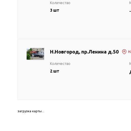
Количество
для бассейнов
3 шт
-
Гидроаккумуляторы и
расширительные баки
Гидроаккумуляторы
Комплектующие для
расширительных баков
Н.Новгород, пр.Ленина д.50
Н
Мембраны и фланцы
Расширительные баки
Количество
Аренда
2 шт
Оборудование для перекачивания
Запчасти
топлива
Leo
Насосы для перекачки
Unipump
бензина
загрузка карты...
Конденсат
Насосы для перекачки
Aquario
ДТ