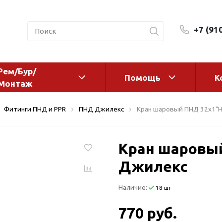
+7 (91
Рем/Бур/
Помощь
К
Монтаж
 оборудование и
Фильтры и сменные эл
Фитинги ПНД и PPR
ПНД Джилекс
Кран шаровый ПНД 32х1"Н
а
Системы очистки воды
Комплектующие
Кран шаровый
авления
Реагенты
 для систем
Джилекс
Фильтрующие среды
ения
Системы фильтрации
Наличие:
18 шт
BWT
дранты
Магистральные фильтр
 адаптеры
770 руб.
Гейзер