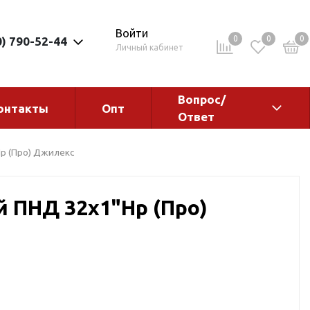
Войти
0
0
0
0) 790-52-44
Личный кабинет
Вопрос/
онтакты
Опт
Ответ
ементы
Электрокотлы. Водонагреватели.
р (Про) Джилекс
Стабилизаторы
Водонагреватели
 ПНД 32х1"Нр (Про)
Электрокотлы
ы